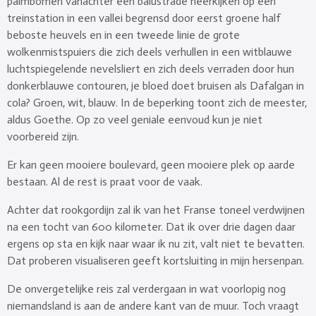
palmbomen vanachter een balustrade neerkijken op een
treinstation in een vallei begrensd door eerst groene half
beboste heuvels en in een tweede linie de grote
wolkenmistspuiers die zich deels verhullen in een witblauwe
luchtspiegelende nevelsliert en zich deels verraden door hun
donkerblauwe contouren, je bloed doet bruisen als Dafalgan in
cola? Groen, wit, blauw. In de beperking toont zich de meester,
aldus Goethe. Op zo veel geniale eenvoud kun je niet
voorbereid zijn.
Er kan geen mooiere boulevard, geen mooiere plek op aarde
bestaan. Al de rest is praat voor de vaak.
Achter dat rookgordijn zal ik van het Franse toneel verdwijnen
na een tocht van 600 kilometer. Dat ik over drie dagen daar
ergens op sta en kijk naar waar ik nu zit, valt niet te bevatten.
Dat proberen visualiseren geeft kortsluiting in mijn hersenpan.
De onvergetelijke reis zal verdergaan in wat voorlopig nog
niemandsland is aan de andere kant van de muur. Toch vraagt