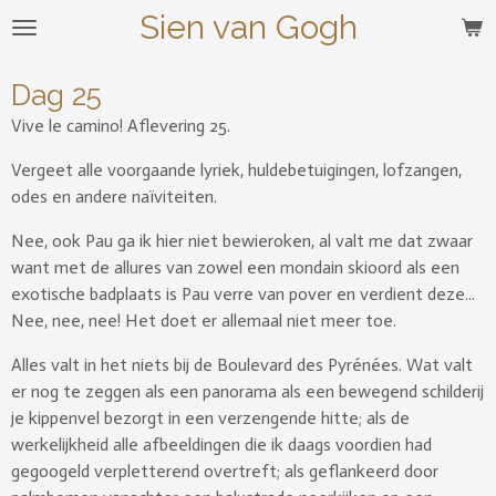
Sien van Gogh
Ga
direct
naar
Dag 25
de
Vive le camino! Aflevering 25.
hoofdinhoud
Vergeet alle voorgaande lyriek, huldebetuigingen, lofzangen,
odes en andere naïviteiten.
Nee, ook Pau ga ik hier niet bewieroken, al valt me dat zwaar
want met de allures van zowel een mondain skioord als een
exotische badplaats is Pau verre van pover en verdient deze...
Nee, nee, nee! Het doet er allemaal niet meer toe.
Alles valt in het niets bij de Boulevard des Pyrénées. Wat valt
er nog te zeggen als een panorama als een bewegend schilderij
je kippenvel bezorgt in een verzengende hitte; als de
werkelijkheid alle afbeeldingen die ik daags voordien had
gegoogeld verpletterend overtreft; als geflankeerd door