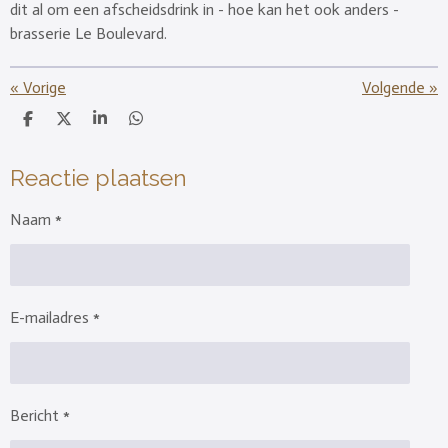
dit al om een afscheidsdrink in - hoe kan het ook anders -
brasserie Le Boulevard.
«
Vorige
Volgende
»
D
D
S
D
e
e
h
e
l
e
a
l
e
l
r
e
Reactie plaatsen
n
e
n
Naam *
E-mailadres *
Bericht *