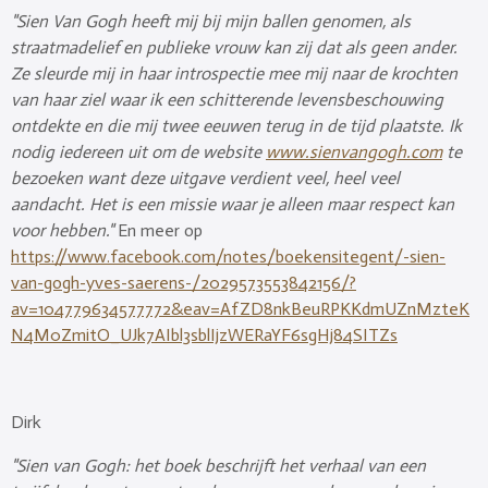
"
Sien Van Gogh heeft mij bij mijn ballen genomen, als
straatmadelief en publieke vrouw kan zij dat als geen ander.
Ze sleurde mij in haar introspectie mee mij naar de krochten
van haar ziel waar ik een schitterende levensbeschouwing
ontdekte en die mij twee eeuwen terug in de tijd plaatste.
Ik
nodig iedereen uit om de website
www.sienvangogh.com
te
bezoeken want deze uitgave verdient veel, heel veel
aandacht. Het is een missie waar je alleen maar respect kan
voor hebben."
En meer op
https://www.facebook.com/notes/boekensitegent/-sien-
van-gogh-yves-saerens-/2029573553842156/?
av=104779634577772&eav=AfZD8nkBeuRPKKdmUZnMzteK
N4M0ZmitO_UJk7AIbl3sblIjzWERaYF6sgHj84SITZs
Dirk
"Sien van Gogh: het boek beschrijft het verhaal van een