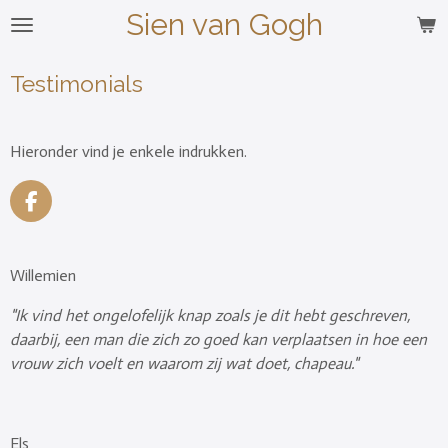
Sien van Gogh
Ga
direct
naar
Testimonials
de
hoofdinhoud
Hieronder vind je enkele indrukken.
F
a
c
e
Willemien
b
o
"Ik vind het ongelofelijk knap zoals je dit hebt geschreven,
o
daarbij, een man die zich zo goed kan verplaatsen in hoe een
k
vrouw zich voelt en waarom zij wat doet, chapeau."
Els