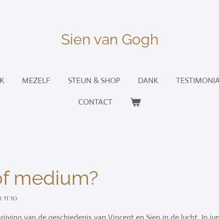
Sien van Gogh
K
MEZELF
STEUN & SHOP
DANK
TESTIMONI
CONTACT
of medium?
11:10
rijving van de geschiedenis van Vincent en Sien in de lucht. In ju