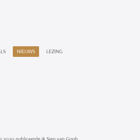
ALS
NIEUWS
LEZING
ni 2020 publiceerde ik Sien van Gogh.