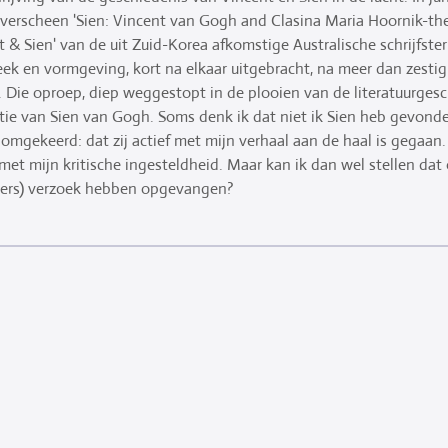
, verscheen 'Sien: Vincent van Gogh and Clasina Maria Hoornik-the
 & Sien' van de uit Zuid-Korea afkomstige Australische schrijfster 
ek en vormgeving, kort na elkaar uitgebracht, na meer dan zestig 
 Die oproep, diep weggestopt in de plooien van de literatuurgesc
atie van Sien van Gogh. Soms denk ik dat niet ik Sien heb gevond
mgekeerd: dat zij actief met mijn verhaal aan de haal is gegaan. D
met mijn kritische ingesteldheid. Maar kan ik dan wel stellen dat
lskers) verzoek hebben opgevangen?