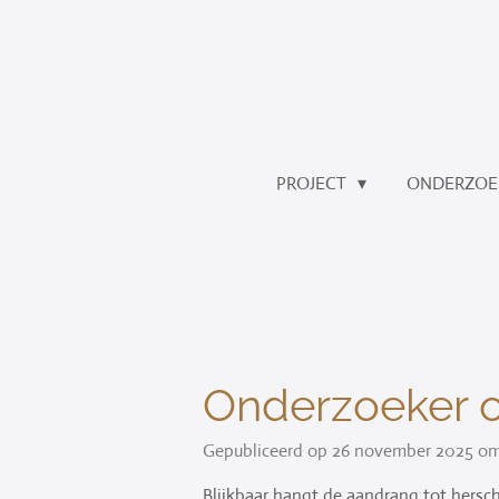
Ga
direct
naar
de
hoofdinhoud
PROJECT
ONDERZOE
Onderzoeker 
Gepubliceerd op 26 november 2025 om 
Blijkbaar hangt de aandrang tot hersch