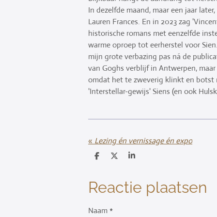
In dezelfde maand, maar een jaar later
Lauren Frances. En in 2023 zag '
Vincent
historische romans met eenzelfde inste
warme oproep tot eerherstel voor Sien.
mijn grote verbazing pas ná de public
van Goghs verblijf in Antwerpen, maar o
omdat het te zweverig klinkt en botst 
'Interstellar-gewijs' Siens (en ook Hu
«
Lezing én vernissage én expo
D
D
S
e
e
h
l
e
a
e
l
r
Reactie plaatsen
n
e
Naam *