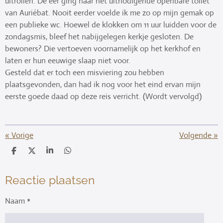
uitrollen. De eer ging naar het uitnodigende openbare toilet
van Auriébat. Nooit eerder voelde ik me zo op mijn gemak op
een publieke wc. Hoewel de klokken om 11 uur luidden voor de
zondagsmis, bleef het nabijgelegen kerkje gesloten. De
bewoners? Die vertoeven voornamelijk op het kerkhof en
laten er hun eeuwige slaap niet voor.
Gesteld dat er toch een misviering zou hebben
plaatsgevonden, dan had ik nog voor het eind ervan mijn
eerste goede daad op deze reis verricht. (Wordt vervolgd)
«
Vorige
Volgende
»
D
D
S
D
e
e
h
e
l
e
a
l
e
l
r
e
Reactie plaatsen
n
e
n
Naam *