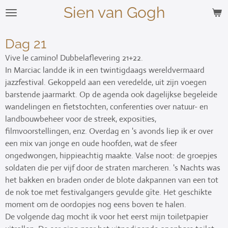
Sien van Gogh
Ga
direct
naar
Dag 21
de
Vive le camino! Dubbelaflevering 21+22.
hoofdinhoud
In Marciac landde ik in een twintigdaags wereldvermaard
jazzfestival. Gekoppeld aan een veredelde, uit zijn voegen
barstende jaarmarkt. Op de agenda ook dagelijkse begeleide
wandelingen en fietstochten, conferenties over natuur- en
landbouwbeheer voor de streek, exposities,
filmvoorstellingen, enz. Overdag en 's avonds liep ik er over
een mix van jonge en oude hoofden, wat de sfeer
ongedwongen, hippieachtig maakte. Valse noot: de groepjes
soldaten die per vijf door de straten marcheren. 's Nachts was
het bakken en braden onder de blote dakpannen van een tot
de nok toe met festivalgangers gevulde gîte. Het geschikte
moment om de oordopjes nog eens boven te halen.
De volgende dag mocht ik voor het eerst mijn toiletpapier