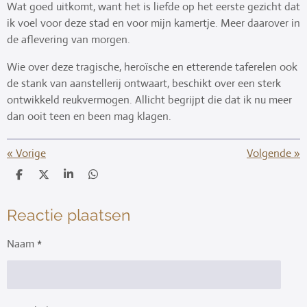
Wat goed uitkomt, want het is liefde op het eerste gezicht dat
ik voel voor deze stad en voor mijn kamertje. Meer daarover in
de aflevering van morgen.
Wie over deze tragische, heroïsche en etterende taferelen ook
de stank van aanstellerij ontwaart, beschikt over een sterk
ontwikkeld reukvermogen. Allicht begrijpt die dat ik nu meer
dan ooit teen en been mag klagen.
«
Vorige
Volgende
»
D
D
S
D
e
e
h
e
l
e
a
l
e
l
r
e
Reactie plaatsen
n
e
n
Naam *