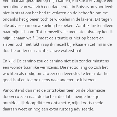
Eenmaal aangekomen op mijn kamertje in Castres volgde een
herhaling van wat zich een dag eerder in Boissezon voordeed:
niet in staat om het bed te verlaten en de behoefte om me
ondanks het gloeien toch te wikkelen in de lakens. Dit tegen
alle adviezen in om afkoeling te zoeken. Want ik luister alleen
naar mijn lichaam. Tot ik mezelf vele uren later afvraag: ken ik
mijn lichaam wel? Omdat de situatie er niet op betert en
slapen toch niet lukt, raap ik mezelf bij elkaar en zet mij in de
douche onder een zachte, lauwe waterstraal.
En kijk! De camino zou de camino niet zijn zonder minstens
één wonderbaarlijke verrijzenis. Die net zo lang op zich liet
wachten als nodig om alweer een levensles te leren: dat het
goed is af en toe ook eens naar anderen te luisteren.
Vanochtend dan met de ontstoken teen bij de pharmacie
doorverwezen naar de docteur die dat smerige boeltje
onmiddellijk doorprikte en ontsmette, mijn koorts mede
daaraan weet en nog een extra rustdag adviseerde.