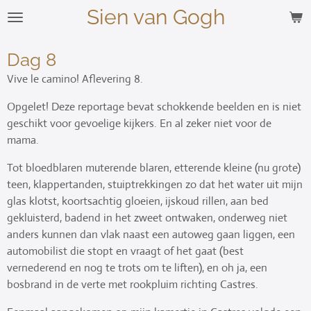
Sien van Gogh
Ga
direct
naar
Dag 8
de
Vive le camino! Aflevering 8.
hoofdinhoud
Opgelet! Deze reportage bevat schokkende beelden en is niet
geschikt voor gevoelige kijkers. En al zeker niet voor de
mama.
Tot bloedblaren muterende blaren, etterende kleine (nu grote)
teen, klappertanden, stuiptrekkingen zo dat het water uit mijn
glas klotst, koortsachtig gloeien, ijskoud rillen, aan bed
gekluisterd, badend in het zweet ontwaken, onderweg niet
anders kunnen dan vlak naast een autoweg gaan liggen, een
automobilist die stopt en vraagt of het gaat (best
vernederend en nog te trots om te liften), en oh ja, een
bosbrand in de verte met rookpluim richting Castres.