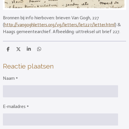
Bronnen bij info hierboven: brieven Van Gogh, 227
(
http://vangoghletters.org/vg/letters/let227/letter.html
) &
Haags gemeentearchief. Afbeelding: uittreksel uit brief 227.
D
D
S
D
e
e
h
e
l
e
a
l
e
l
r
e
Reactie plaatsen
n
e
n
Naam *
E-mailadres *