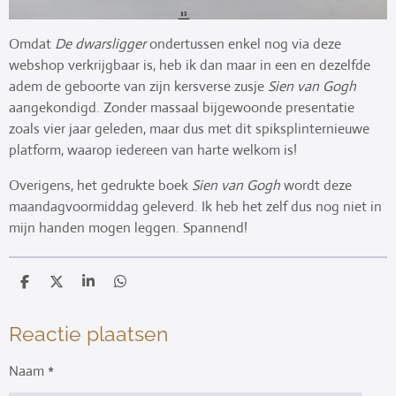
Omdat
De dwarsligger
ondertussen enkel nog via deze
webshop verkrijgbaar is, heb ik dan maar in een en dezelfde
adem de geboorte van zijn kersverse zusje
Sien van Gogh
aangekondigd. Zonder massaal bijgewoonde presentatie
zoals vier jaar geleden, maar dus met dit spiksplinternieuwe
platform, waarop iedereen van harte welkom is!
Overigens, het gedrukte boek
Sien van Gogh
wordt deze
maandagvoormiddag geleverd. Ik heb het zelf dus nog niet in
mijn handen mogen leggen. Spannend!
D
D
S
D
e
e
h
e
l
e
a
l
e
l
r
e
Reactie plaatsen
n
e
n
Naam *